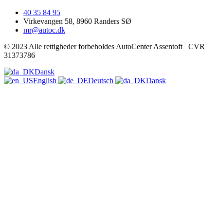
40 35 84 95
Virkevangen 58, 8960 Randers SØ
mr@autoc.dk
© 2023 Alle rettigheder forbeholdes AutoCenter Assentoft CVR
31373786
Dansk
English
Deutsch
Dansk